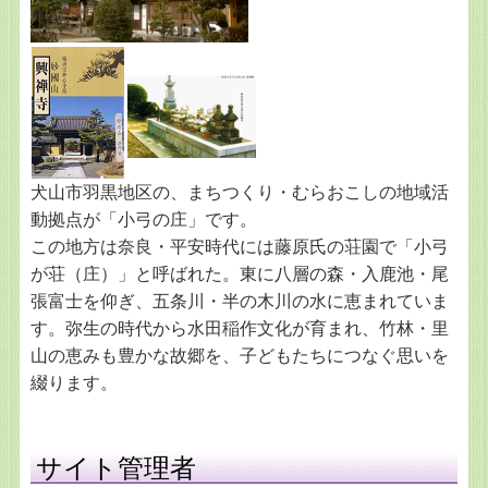
犬山市羽黒地区の、まちつくり・むらおこしの地域活
動拠点が「小弓の庄」です。
この地方は奈良・平安時代には藤原氏の荘園で「小弓
が荘（庄）」と呼ばれた。東に八層の森・入鹿池・尾
張富士を仰ぎ、五条川・半の木川の水に恵まれていま
す。弥生の時代から水田稲作文化が育まれ、竹林・里
山の恵みも豊かな故郷を、子どもたちにつなぐ思いを
綴ります。
サイト管理者