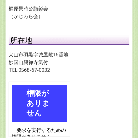
梶原景時公顕彰会
（かじわら会）
所在地
犬山市羽黒字城屋敷16番地
妙国山興禅寺気付
TEL:0568-67-0032