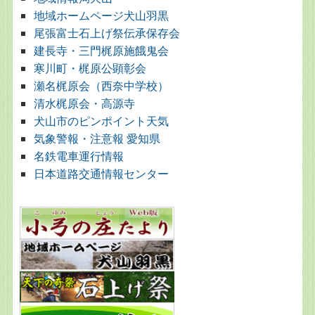
地域ホームページ犬山羽黒
尾張富士石上げ祭伝承保存会
建長寺・三門梶原施餓鬼会
寒川町・梶原公顕彰会
瀬名梶原会（西奈中学校）
清水梶原会・高源寺
犬山市のピンポイント天気
気象警報・注意報 愛知県
名鉄電車運行情報
日本道路交通情報センター