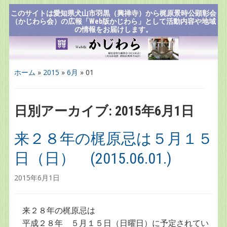
このサイトは愛知県犬山市羽黒（興禅寺）から梶原景時公顕彰会
（かじわら会）の広報「Web版かじわら」として活動内容や地域
の情報をお届けします。
ホーム
»
2015
»
6月
»
01
日別アーカイブ:
2015年6月1日
来２８年の梶原忌は５月１５
日（日） (2015.06.01.)
2015年6月1日
来２８年の梶原忌は
平成２８年 ５月１５日（日曜日）に予定されてい