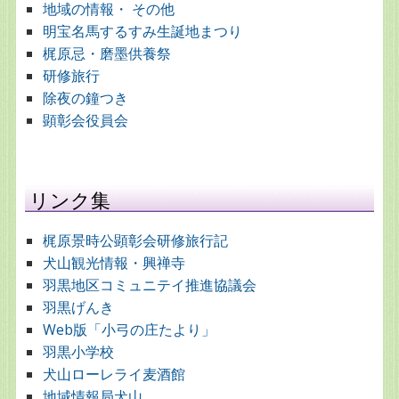
地域の情報・ その他
明宝名馬するすみ生誕地まつり
梶原忌・磨墨供養祭
研修旅行
除夜の鐘つき
顕彰会役員会
リンク集
梶原景時公顕彰会研修旅行記
犬山観光情報・興禅寺
羽黒地区コミュニテイ推進協議会
羽黒げんき
Web版「小弓の庄たより」
羽黒小学校
犬山ローレライ麦酒館
地域情報局犬山