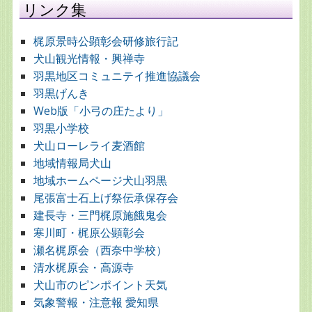
リンク集
梶原景時公顕彰会研修旅行記
犬山観光情報・興禅寺
羽黒地区コミュニテイ推進協議会
羽黒げんき
Web版「小弓の庄たより」
羽黒小学校
犬山ローレライ麦酒館
地域情報局犬山
地域ホームページ犬山羽黒
尾張富士石上げ祭伝承保存会
建長寺・三門梶原施餓鬼会
寒川町・梶原公顕彰会
瀬名梶原会（西奈中学校）
清水梶原会・高源寺
犬山市のピンポイント天気
気象警報・注意報 愛知県