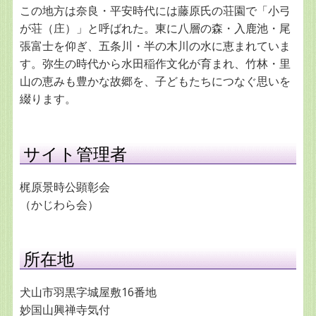
この地方は奈良・平安時代には藤原氏の荘園で「小弓
が荘（庄）」と呼ばれた。東に八層の森・入鹿池・尾
張富士を仰ぎ、五条川・半の木川の水に恵まれていま
す。弥生の時代から水田稲作文化が育まれ、竹林・里
山の恵みも豊かな故郷を、子どもたちにつなぐ思いを
綴ります。
サイト管理者
梶原景時公顕彰会
（かじわら会）
所在地
犬山市羽黒字城屋敷16番地
妙国山興禅寺気付