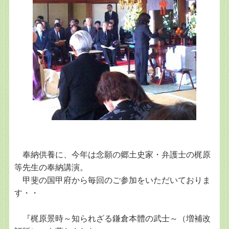
奉納供養に、今年は念願の郷土史家・弁護士の梶原
等先生の奉納講演。
甲斐の国甲府から毎回のご参加をいただいておりま
す・・
『梶原景時～知られざる鎌倉本體の武士～（増補改