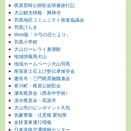
梶原景時公顕彰会研修旅行記
犬山観光情報・興禅寺
羽黒地区コミュニテイ推進協議会
羽黒げんき
Web版「小弓の庄たより」
羽黒小学校
犬山ローレライ麦酒館
地域情報局犬山
地域ホームページ犬山羽黒
尾張富士石上げ祭伝承保存会
建長寺・三門梶原施餓鬼会
寒川町・梶原公顕彰会
瀬名梶原会（西奈中学校）
清水梶原会・高源寺
犬山市のピンポイント天気
気象警報・注意報 愛知県
名鉄電車運行情報
日本道路交通情報センター