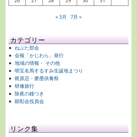
26
27
28
29
30
31
« 3月
7月 »
カテゴリー
ねぷた部会
会報「かじわら」発行
地域の情報・ その他
明宝名馬するすみ生誕地まつり
梶原忌・磨墨供養祭
研修旅行
除夜の鐘つき
顕彰会役員会
リンク集