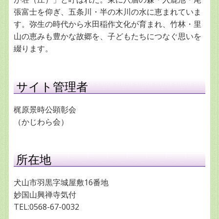
張富士を仰ぎ、五条川・半の木川の水に恵まれていま
す。弥生の時代から水田稲作文化が育まれ、竹林・里
山の恵みも豊かな故郷を、子どもたちにつなぐ思いを
綴ります。
サイト管理者
梶原景時公顕彰会
（かじわら会）
所在地
犬山市羽黒字城屋敷16番地
妙国山興禅寺気付
TEL:0568-67-0032