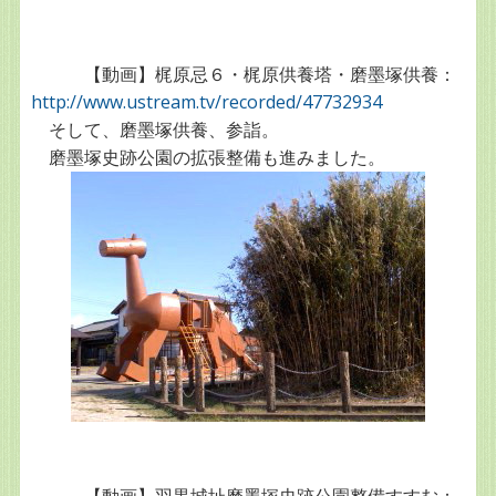
【動画】梶原忌６・梶原供養塔・磨墨塚供養：
http://www.ustream.tv/recorded/47732934
そして、磨墨塚供養、参詣。
磨墨塚史跡公園の拡張整備も進みました。