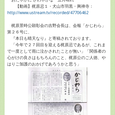
【動画】梶原忌１・犬山市羽黒・興禅寺：
http://www.ustream.tv/recorded/47706462
梶原景時公顕彰会の吉野会長は、会報「かじわら」
第２６号に、
『本日も晴天なり』と寄稿されております。
「今年で２７回目を迎える梶原忌であるが、これま
で一度として雨に泣かされたことが無い」「関係者の
心がけの良さはもちろんのこと、梶原公のご人徳、や
はりご加護のおかげであろうかと思う」