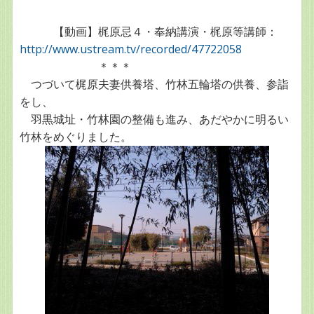
【動画】梶原忌４・奉納講演・梶原等講師：
http://www.ustream.tv/recorded/47722058
＊＊＊
つづいて梶原夫妻供養塔、竹林五輪塔の供養、参詣
をし、
羽黒城址・竹林園の整備も進み、あだやかに明るい
竹林をめぐりました。