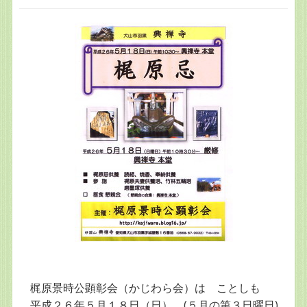
梶原景時公顕彰会（かじわら会）は ことしも
平成２６年５月１８日（日） (５月の第３日曜日)