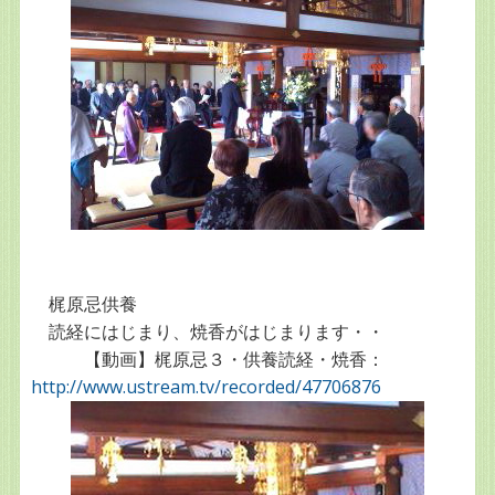
梶原忌供養
読経にはじまり、焼香がはじまります・・
【動画】梶原忌３・供養読経・焼香：
http://www.ustream.tv/recorded/47706876