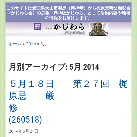
このサイトは愛知県犬山市羽黒（興禅寺）から梶原景時公顕彰会
（かじわら会）の広報「Web版かじわら」として活動内容や地域
の情報をお届けします。
ホーム
»
2014
»
5月
月別アーカイブ:
5月 2014
５月１８日 第２７回 梶
原忌 厳
修
(260518)
2014年5月21日