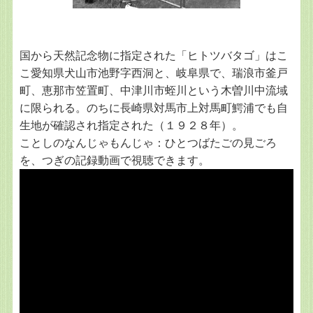
国から天然記念物に指定された「ヒトツバタゴ」はこ
こ愛知県犬山市池野字西洞と、岐阜県で、瑞浪市釜戸
町、恵那市笠置町、中津川市蛭川という木曽川中流域
に限られる。のちに長崎県対馬市上対馬町鰐浦でも自
生地が確認され指定された（１９２８年）。
ことしのなんじゃもんじゃ：ひとつばたごの見ごろ
を、つぎの記録動画で視聴できます。