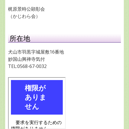
梶原景時公顕彰会
（かじわら会）
所在地
犬山市羽黒字城屋敷16番地
妙国山興禅寺気付
TEL:0568-67-0032