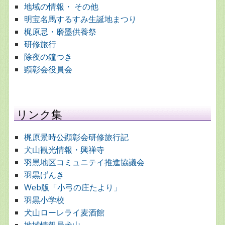
地域の情報・ その他
明宝名馬するすみ生誕地まつり
梶原忌・磨墨供養祭
研修旅行
除夜の鐘つき
顕彰会役員会
リンク集
梶原景時公顕彰会研修旅行記
犬山観光情報・興禅寺
羽黒地区コミュニテイ推進協議会
羽黒げんき
Web版「小弓の庄たより」
羽黒小学校
犬山ローレライ麦酒館
地域情報局犬山