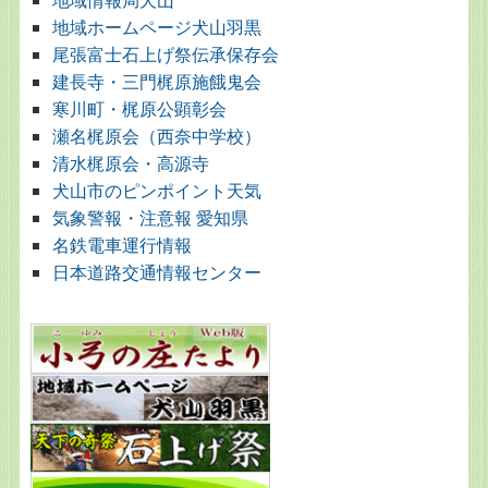
地域ホームページ犬山羽黒
尾張富士石上げ祭伝承保存会
建長寺・三門梶原施餓鬼会
寒川町・梶原公顕彰会
瀬名梶原会（西奈中学校）
清水梶原会・高源寺
犬山市のピンポイント天気
気象警報・注意報 愛知県
名鉄電車運行情報
日本道路交通情報センター