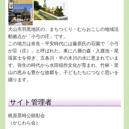
犬山市羽黒地区の、まちつくり・むらおこしの地域活
動拠点が「小弓の庄」です。
この地方は奈良・平安時代には藤原氏の荘園で「小弓
が荘（庄）」と呼ばれた。東に八層の森・入鹿池・尾
張富士を仰ぎ、五条川・半の木川の水に恵まれていま
す。弥生の時代から水田稲作文化が育まれ、竹林・里
山の恵みも豊かな故郷を、子どもたちにつなぐ思いを
綴ります。
サイト管理者
梶原景時公顕彰会
（かじわら会）