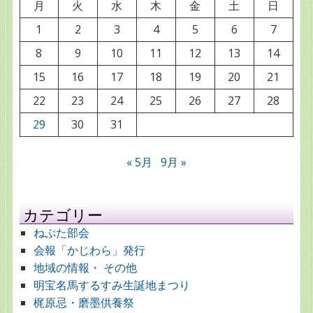
月
火
水
木
金
土
日
1
2
3
4
5
6
7
8
9
10
11
12
13
14
15
16
17
18
19
20
21
22
23
24
25
26
27
28
29
30
31
« 5月
9月 »
カテゴリー
ねぷた部会
会報「かじわら」発行
地域の情報・ その他
明宝名馬するすみ生誕地まつり
梶原忌・磨墨供養祭