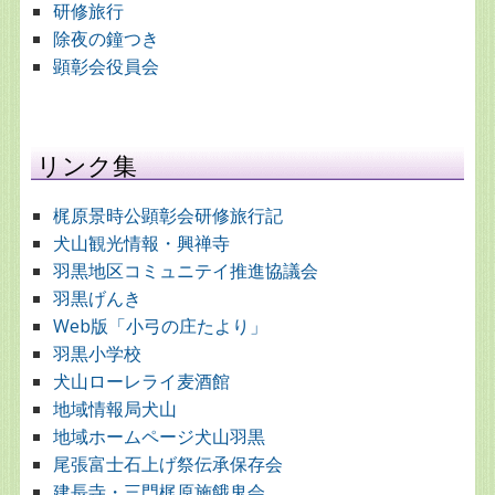
研修旅行
除夜の鐘つき
顕彰会役員会
リンク集
梶原景時公顕彰会研修旅行記
犬山観光情報・興禅寺
羽黒地区コミュニテイ推進協議会
羽黒げんき
Web版「小弓の庄たより」
羽黒小学校
犬山ローレライ麦酒館
地域情報局犬山
地域ホームページ犬山羽黒
尾張富士石上げ祭伝承保存会
建長寺・三門梶原施餓鬼会