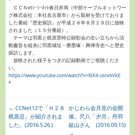
*
ＣＣＮetｼｰｼｰﾈｯﾄ春日井局（中部ケーブルネットワー
ク株式会社：本社名古屋市）から取材を受けておりま
した番組『歴史探訪』が平成２８年８月２９日に放映
されました（１５分番組）。
テーマは羽黒と梶原景時公顕彰会の生い立ちから活
動趣旨を縦糸に羽黒城址・磨墨塚・興禅寺史へと歴史
探訪します。
放映された様子をつぎの記録動画でご視聴くださ
い。
https://www.youtube.com/watch?v=NX4-usnmVkE
*
←
CCNet12で「Ｈ２８
かじわら会月見の会開
梶原忌」が紹介されま
催。尺八「夕月」丹羽
した。(2016.5.26.)
紘山さん (2016.09.15)
→