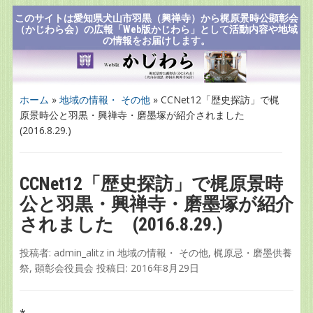
このサイトは愛知県犬山市羽黒（興禅寺）から梶原景時公顕彰会
（かじわら会）の広報「Web版かじわら」として活動内容や地域
の情報をお届けします。
ホーム
»
地域の情報・ その他
»
CCNet12「歴史探訪」で梶
原景時公と羽黒・興禅寺・磨墨塚が紹介されました
(2016.8.29.)
CCNet12「歴史探訪」で梶原景時
公と羽黒・興禅寺・磨墨塚が紹介
されました (2016.8.29.)
投稿者:
admin_alitz
in
地域の情報・ その他
,
梶原忌・磨墨供養
祭
,
顕彰会役員会
投稿日:
2016年8月29日