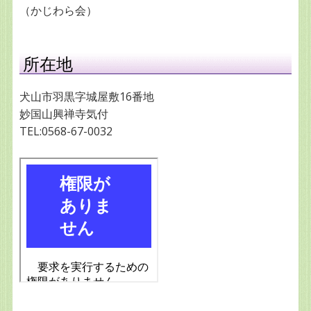
（かじわら会）
所在地
犬山市羽黒字城屋敷16番地
妙国山興禅寺気付
TEL:0568-67-0032