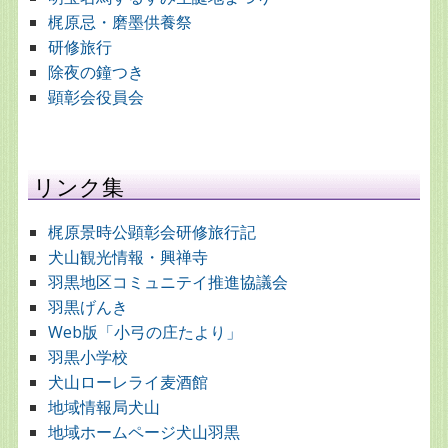
梶原忌・磨墨供養祭
研修旅行
除夜の鐘つき
顕彰会役員会
リンク集
梶原景時公顕彰会研修旅行記
犬山観光情報・興禅寺
羽黒地区コミュニテイ推進協議会
羽黒げんき
Web版「小弓の庄たより」
羽黒小学校
犬山ローレライ麦酒館
地域情報局犬山
地域ホームページ犬山羽黒