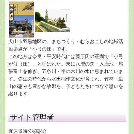
犬山市羽黒地区の、まちつくり・むらおこしの地域活
動拠点が「小弓の庄」です。
この地方は奈良・平安時代には藤原氏の荘園で「小弓
が荘（庄）」と呼ばれた。東に八層の森・入鹿池・尾
張富士を仰ぎ、五条川・半の木川の水に恵まれていま
す。弥生の時代から水田稲作文化が育まれ、竹林・里
山の恵みも豊かな故郷を、子どもたちにつなぐ思いを
綴ります。
サイト管理者
梶原景時公顕彰会