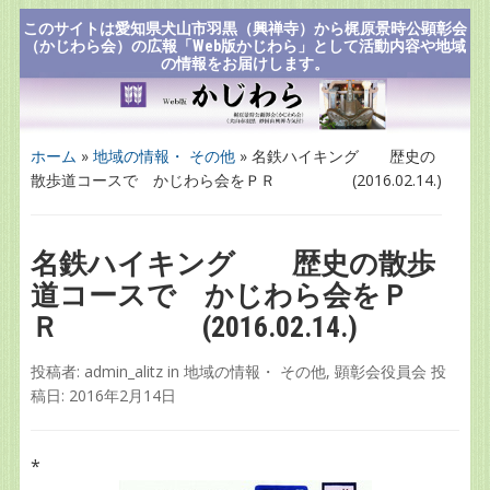
このサイトは愛知県犬山市羽黒（興禅寺）から梶原景時公顕彰会
（かじわら会）の広報「Web版かじわら」として活動内容や地域
の情報をお届けします。
ホーム
»
地域の情報・ その他
»
名鉄ハイキング 歴史の
散歩道コースで かじわら会をＰＲ (2016.02.14.)
名鉄ハイキング 歴史の散歩
道コースで かじわら会をＰ
Ｒ (2016.02.14.)
投稿者:
admin_alitz
in
地域の情報・ その他
,
顕彰会役員会
投
稿日:
2016年2月14日
*