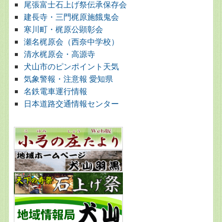
尾張富士石上げ祭伝承保存会
建長寺・三門梶原施餓鬼会
寒川町・梶原公顕彰会
瀬名梶原会（西奈中学校）
清水梶原会・高源寺
犬山市のピンポイント天気
気象警報・注意報 愛知県
名鉄電車運行情報
日本道路交通情報センター