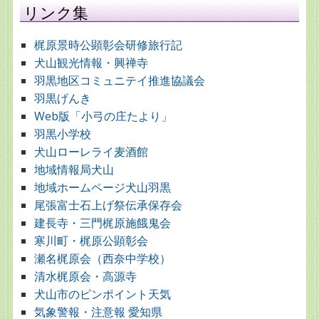
リンク集
梶原景時公顕彰会研修旅行記
犬山観光情報・興禅寺
羽黒地区コミュニテイ推進協議会
羽黒げんき
Web版「小弓の庄たより」
羽黒小学校
犬山ローレライ麦酒館
地域情報局犬山
地域ホームページ犬山羽黒
尾張富士石上げ祭伝承保存会
建長寺・三門梶原施餓鬼会
寒川町・梶原公顕彰会
瀬名梶原会（西奈中学校）
清水梶原会・高源寺
犬山市のピンポイント天気
気象警報・注意報 愛知県