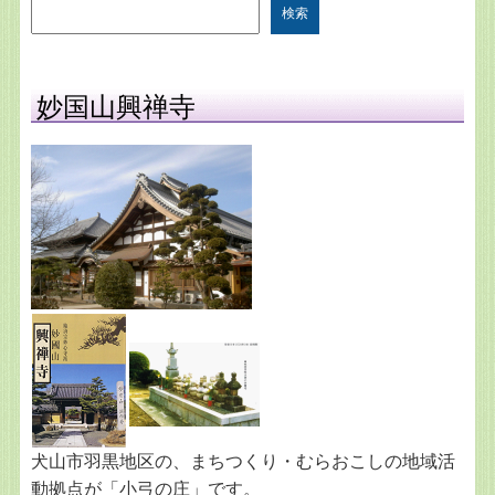
検索
妙国山興禅寺
犬山市羽黒地区の、まちつくり・むらおこしの地域活
動拠点が「小弓の庄」です。