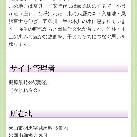
この地方は奈良・平安時代には藤原氏の荘園で「小弓
が荘（庄）」と呼ばれた。東に八層の森・入鹿池・尾
張富士を仰ぎ、五条川・半の木川の水に恵まれていま
す。弥生の時代から水田稲作文化が育まれ、竹林・里
山の恵みも豊かな故郷を、子どもたちにつなぐ思いを
綴ります。
サイト管理者
梶原景時公顕彰会
（かじわら会）
所在地
犬山市羽黒字城屋敷16番地
妙国山興禅寺気付