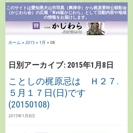
このサイトは愛知県犬山市羽黒（興禅寺）から梶原景時公顕彰会
（かじわら会）の広報「Web版かじわら」として活動内容や地域
の情報をお届けします。
ホーム
»
2015
»
1月
»
08
日別アーカイブ:
2015年1月8日
ことしの梶原忌は Ｈ２７.
５月１７日(日)です
(20150108)
2015年1月8日