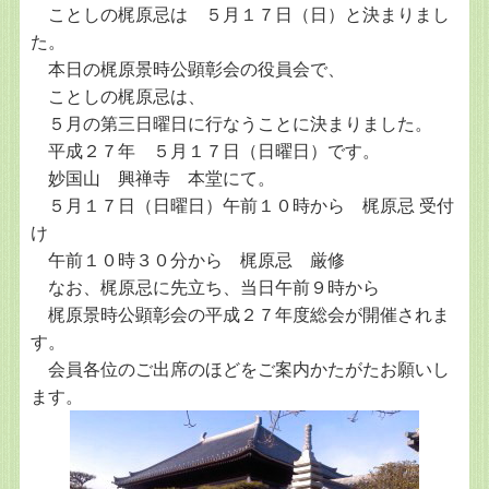
ことしの梶原忌は ５月１７日（日）と決まりまし
た。
本日の梶原景時公顕彰会の役員会で、
ことしの梶原忌は、
５月の第三日曜日に行なうことに決まりました。
平成２７年 ５月１７日（日曜日）です。
妙国山 興禅寺 本堂にて。
５月１７日（日曜日）午前１０時から 梶原忌 受付
け
午前１０時３０分から 梶原忌 厳修
なお、梶原忌に先立ち、当日午前９時から
梶原景時公顕彰会の平成２７年度総会が開催されま
す。
会員各位のご出席のほどをご案内かたがたお願いし
ます。